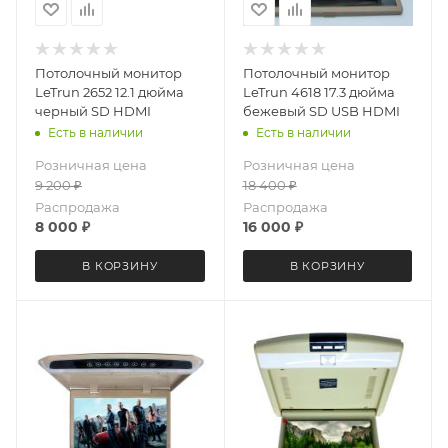
Потолочный монитор
Потолочный монитор
LeTrun 2652 12.1 дюйма
LeTrun 4618 17.3 дюйма
черный SD HDMI
бежевый SD USB HDMI
Есть в наличии
Есть в наличии
Розничная цена
Розничная цена
9 200
₽
18 400
₽
Распродажа
Распродажа
8 000
₽
16 000
₽
В КОРЗИНУ
В КОРЗИНУ