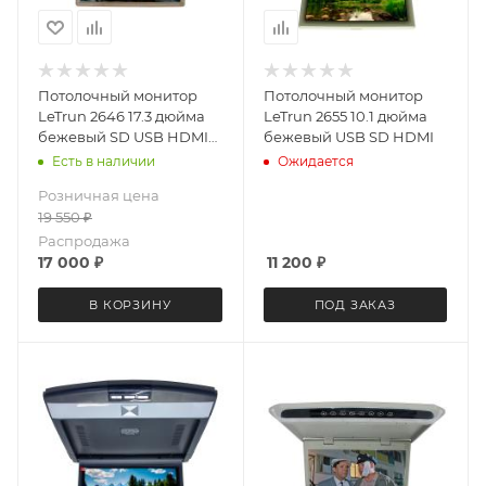
Потолочный монитор
Потолочный монитор
LeTrun 2646 17.3 дюйма
LeTrun 2655 10.1 дюйма
бежевый SD USB HDMI
бежевый USB SD HDMI
FM
Есть в наличии
Ожидается
Розничная цена
19 550
₽
Распродажа
17 000
₽
11 200
₽
В КОРЗИНУ
ПОД ЗАКАЗ