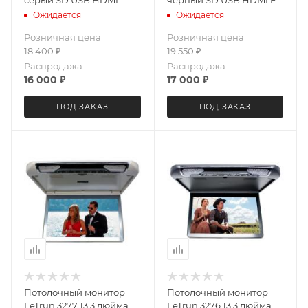
++
Ожидается
Ожидается
Розничная цена
Розничная цена
18 400
₽
19 550
₽
Распродажа
Распродажа
16 000
₽
17 000
₽
ПОД ЗАКАЗ
ПОД ЗАКАЗ
Потолочный монитор
Потолочный монитор
LeTrun 3277 13.3 дюйма
LeTrun 3276 13.3 дюйма