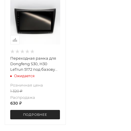
Переходная рамка для
Dongfeng S30, H30
LeTrun 5172 под базовую
магнитолу 9 дюймов
Ожидается
Розничная цена
1 320
₽
Распродажа
630
₽
ПОДРОБНЕЕ