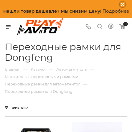
Нашли товар дешевле? Мы снизим цену!
Подробнее
0
Переходные рамки для
Dongfeng
—
—
—
Главная
Каталог
Автомагнитолы
—
Магнитолы с переходными рамками
—
Переходные рамки для автомагнитол
Переходные рамки для Dongfeng
ФИЛЬТР