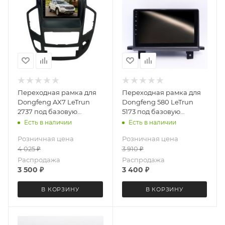
Переходная рамка для
Переходная рамка для
Dongfeng AX7 LeTrun
Dongfeng 580 LeTrun
2737 под базовую
5173 под базовую
магнитолу 9 дюймов
магнитолу 9 дюймов
Есть в наличии
Есть в наличии
Розничная цена
Розничная цена
4 025
₽
3 910
₽
Распродажа
Распродажа
3 500
₽
3 400
₽
В КОРЗИНУ
В КОРЗИНУ