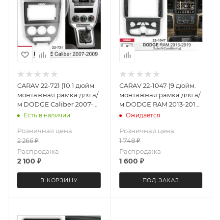
CARAV 22-721 (10.1 дюйм.
CARAV 22-1047 (9 дюйм.
монтажная рамка для а/
монтажная рамка для а/
м DODGE Caliber 2007-
м DODGE RAM 2013-2019
2009
климат
Есть в наличии
Ожидается
Розничная цена
Розничная цена
2 266
₽
1 748
₽
Распродажа
Распродажа
2 100
₽
1 600
₽
В КОРЗИНУ
ПОД ЗАКАЗ