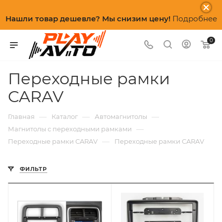
Нашли товар дешевле? Мы снизим цену!
Подробнее
0
Переходные рамки
CARAV
—
—
—
Главная
Каталог
Автомагнитолы
—
Магнитолы с переходными рамками
—
Переходные рамки CARAV
Переходные рамки CARAV
ФИЛЬТР