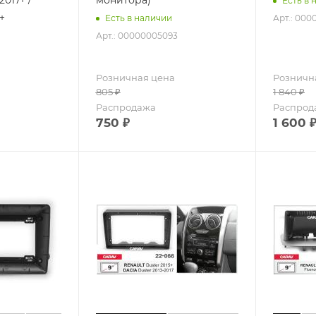
Есть в 
+
Арт.: 00
Есть в наличии
Арт.: 00000005093
Розничная цена
Розничн
805
₽
1 840
₽
Распродажа
Распрод
750
₽
1 600