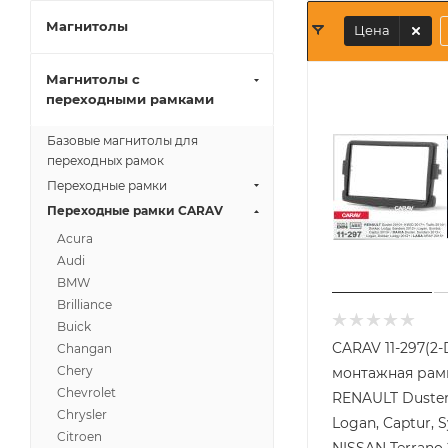
Магнитолы
Цена
Магнитолы с
переходными рамками
Базовые магнитолы для
переходных рамок
Переходные рамки
Переходные рамки CARAV
Acura
Audi
BMW
Brilliance
Buick
CARAV 11-297(2-
Changan
Chery
монтажная рамк
Chevrolet
RENAULT Duster
Chrysler
Logan, Captur, 
Citroen
NISSAN Terrano 