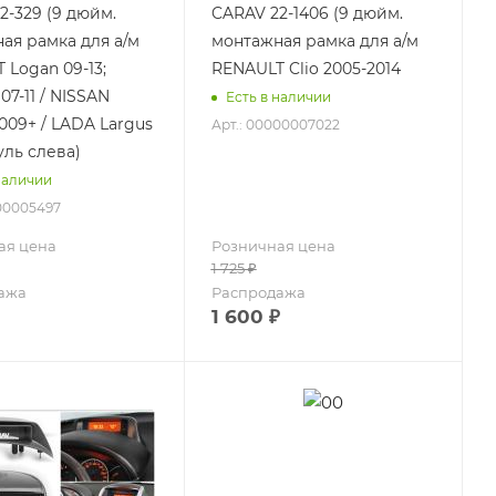
2-329 (9 дюйм.
CARAV 22-1406 (9 дюйм.
ая рамка для а/м
монтажная рамка для а/м
 Logan 09-13;
RENAULT Clio 2005-2014
07-11 / NISSAN
Есть в наличии
009+ / LADA Largus
Арт.: 00000007022
уль слева)
наличии
000005497
ая цена
Розничная цена
1 725
₽
ажа
Распродажа
1 600
₽