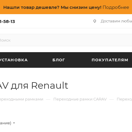
Нашли товар дешевле? Мы снизим цену!
Подробнее
1-58-13
Доставим любы
УСТАНОВКА
БЛОГ
ПОКУПАТЕЛЯМ
V для Renault
—
—
переходными рамками
Переходные рамки CARAV
Перехо
вание)