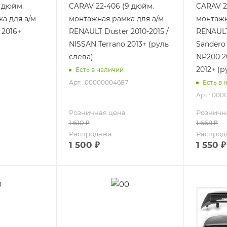
 дюйм.
CARAV 22-406 (9 дюйм.
CARAV 2
а для а/м
монтажная рамка для а/м
монтажн
 2016+
RENAULT Duster 2010-2015 /
RENAULT
NISSAN Terrano 2013+ (руль
Sandero 
слева)
NP200 2
2012+ (р
Есть в наличии
Арт.: 00000004687
Есть в 
Арт.: 00
Розничная цена
Розничн
1 610
₽
1 668
₽
Распродажа
Распрод
1 500
₽
1 550
₽