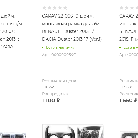
9 дюйм.
CARAV 22-066 (9 дюйм.
CARAV 2
а для а/м
монтажная рамка для а/м
монтажн
 2010+;
RENAULT Duster 2015+ /
RENAULT
an 2013+;
DACIA Duster 2013-17 (Ver.1)
2015, Fl
 DACIA
Есть в наличии
Есть в 
Арт.: 00000005491
Арт.: 000
0
Розничная цена
Розничн
1 162
₽
1 656
₽
Распродажа
Распрод
1 100
₽
1 550
₽