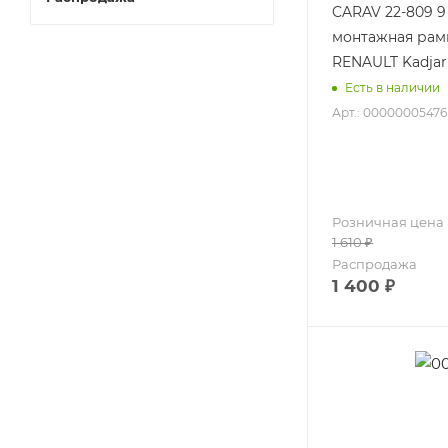
CARAV 22-809 9
монтажная рамк
RENAULT Kadjar
Есть в наличии
Арт.: 00000005476
Розничная цена
1 610
₽
Распродажа
1 400
₽