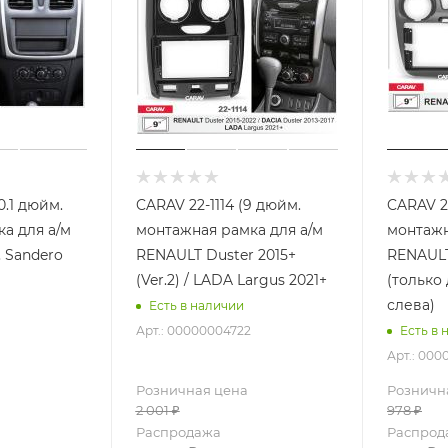
0.1 дюйм.
CARAV 22-1114 (9 дюйм.
CARAV 2
а для а/м
монтажная рамка для а/м
монтажн
 Sandero
RENAULT Duster 2015+
RENAULT
(Ver.2) / LADA Largus 2021+
(только 
слева)
Есть в наличии
Арт.: 00000004722
Есть в 
Арт.: 00
Розничная цена
Розничн
2 001
₽
978
₽
Распродажа
Распрод