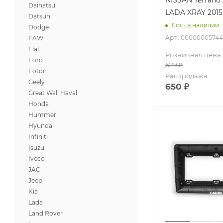
Daihatsu
LADA XRAY 2015
Datsun
Есть в наличии
Dodge
Арт.: 00000005744
FAW
Fiat
Розничная цена
Ford
679
₽
Foton
Распродажа
Geely
650
₽
Great Wall Haval
Honda
Hummer
Hyundai
Infiniti
Isuzu
Iveco
JAC
Jeep
Kia
Lada
Land Rover