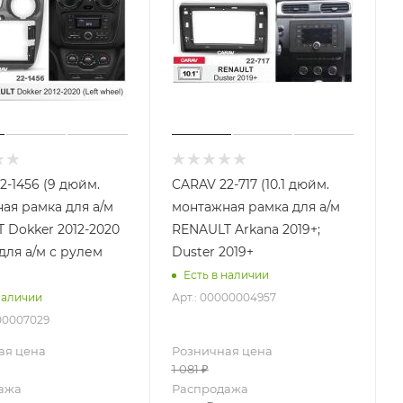
2-1456 (9 дюйм.
CARAV 22-717 (10.1 дюйм.
ая рамка для а/м
монтажная рамка для а/м
 Dokker 2012-2020
RENAULT Arkana 2019+;
для а/м с рулем
Duster 2019+
Есть в наличии
Арт.: 00000004957
наличии
000007029
ая цена
Розничная цена
1 081
₽
ажа
Распродажа