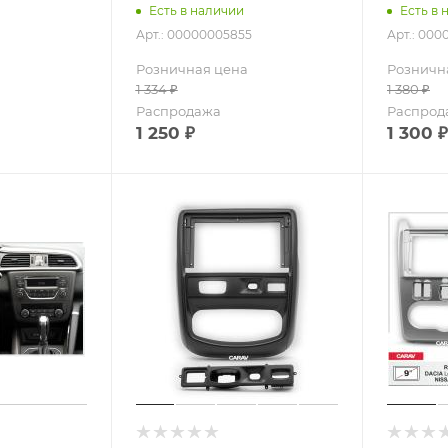
Есть в наличии
Есть в 
Арт.: 00000005855
Арт.: 000
Розничная цена
Розничн
1 334
₽
1 380
₽
Распродажа
Распрод
1 250
₽
1 300
₽