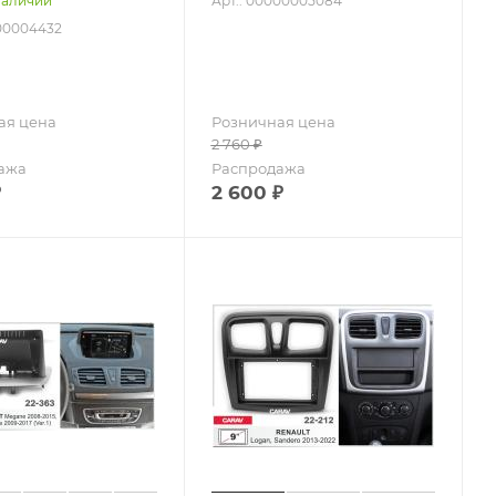
Арт.: 00000005084
наличии
000004432
ая цена
Розничная цена
2 760
₽
ажа
Распродажа
₽
2 600
₽