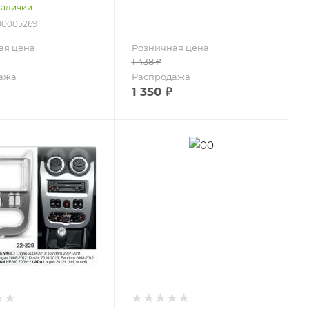
наличии
00005269
ая цена
Розничная цена
1 438
₽
ажа
Распродажа
1 350
₽