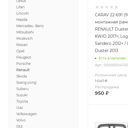
Lexus
Lifan
Lincoln
CARAV 22-691 (
Mazda
монтажная рамк
Mercedes- Benz
RENAULT Duster
Mitsubishi
KWID 2017+; Log
Moskvich
Sandero 2012+ /
Nissan
Duster 2013
Opel
Peugeot
Есть в наличии
Porsche
Арт.: 0000000470
Renault
Розничная цена
Skoda
1 047
₽
Ssang yong
Распродажа
Subaru
950
₽
Suzuki
Toyota
Uaz
Volkswagen
Volvo
ГАЗ