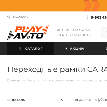
8-963-19
Ижевск
ИНТЕРНЕТ МАГАЗИН
ШТАТНЫХ МАГНИТОЛ
КАТАЛОГ
АКЦИИ
Переходные рамки CARA
—
—
—
Главная
Каталог
Автомагнитолы
Магнитолы с 
По умолчанию (убы
КАТАЛОГ