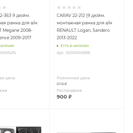
2-363 9 дюйм.
CARAV 22-212 (9 дюйм.
ая рамка для а/м
монтажная рамка для а/м
 Megane 2008-
RENAULT Logan, Sandero
uence 2009-2017
2013-2022
наличии
Есть в наличии
00005474
Арт.: 00000006918
ая цена
Розничная цена
978
₽
ажа
Распродажа
900
₽