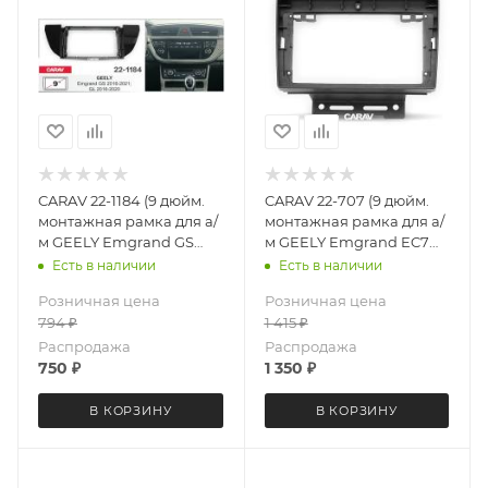
CARAV 22-1184 (9 дюйм.
CARAV 22-707 (9 дюйм.
монтажная рамка для а/
монтажная рамка для а/
м GEELY Emgrand GS
м GEELY Emgrand EC7
2016+; GL 2016-2020
2014-16, Emgrand 7 2016+
Есть в наличии
Есть в наличии
Розничная цена
Розничная цена
794
₽
1 415
₽
Распродажа
Распродажа
750
₽
1 350
₽
В КОРЗИНУ
В КОРЗИНУ