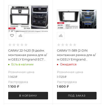
CARAV 22-1420 (9 дюйм.
CARAV 11-589 (2-DIN
монтажная рамка для а/
монтажная рамка для а/
м GEELY Emgrand EC7
м GEELY Emgrand
2014-16, Emgrand 7 2016+
X7/EX7/GX7, Englon SX7,
Есть в наличии
Ожидается
(Ver.2)
X7 2013+
Розничная цена
Розничная цена
1 162
₽
1 725
₽
Распродажа
Распродажа
1 100
₽
1 600
₽
В КОРЗИНУ
ПОД ЗАКАЗ