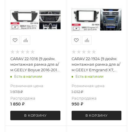
CARAV 22-1016 (9 дюйм.
CARAV 22-1924 (9 дюйм.
монтажная рамка для а/
монтажная рамка для а/
м GEELY Boyue 2016-2018;
м GEELY Emgrand X7,
Atlas 2017+
EX7 2013-2018
Есть в наличии
Есть в наличии
Розничная цена
Розничная цена
1 978
₽
1 012
₽
Распродажа
Распродажа
1 850
₽
950
₽
В КОРЗИНУ
В КОРЗИНУ