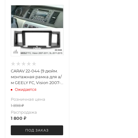
CARAV 22-044 (9 дюйм.
монтажная рамка для а/
м GEELY FC, Vision 2007-
11 SL 2011-15
Ожидается
Розничная цена
1 898
₽
Распродажа
1 800
₽
ПОД ЗАКАЗ