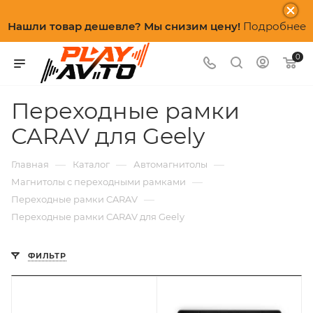
Нашли товар дешевле? Мы снизим цену!
Подробнее
0
Переходные рамки
CARAV для Geely
—
—
—
Главная
Каталог
Автомагнитолы
—
Магнитолы с переходными рамками
—
Переходные рамки CARAV
Переходные рамки CARAV для Geely
ФИЛЬТР